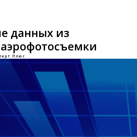
ие данных из
а аэрофотосъемки
перт Плюс