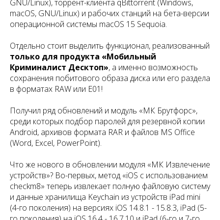
GNU/Linux), торрент-клиента qBittorrent (Windows,
macOS, GNU/Linux) и рабочих станций на бета-версии
операционной системы macOS 15 Sequoia.
Отдельно стоит выделить функционал, реализованный
только для продукта «Мобильный
Криминалист Десктоп»
, а именно возможность
сохранения побитового образа диска или его раздела
в форматах RAW или E01!
Получил ряд обновлений и модуль «МК Брутфорс»,
среди которых подбор паролей для резервной копии
Android, архивов формата RAR и файлов MS Office
(Word, Excel, PowerPoint).
Что же нового в обновлении модуля «МК Извлечение
устройств»? Во-первых, метод «iOS с использованием
checkm8» теперь извлекает полную файловую систему
и данные хранилища Keychain из устройств iPad mini
(4-го поколения) на версиях iOS 14.8.1 - 15.8.3, iPad (5-
го поколения) на iOS 16.4 - 16.7.10 и iPad (6-го и 7-го