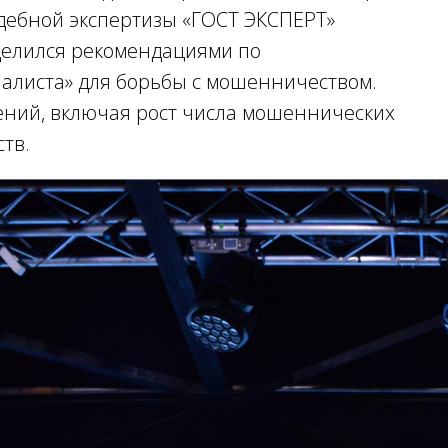
дебной экспертизы «ГОСТ ЭКСПЕРТ»
делился рекомендациями по
листа» для борьбы с мошенничеством.
ений, включая рост числа мошеннических
тв.