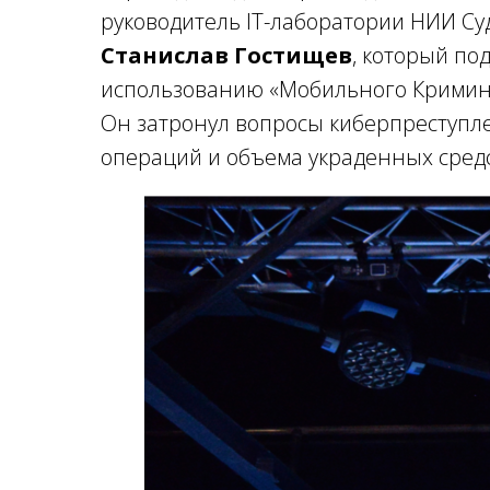
руководитель IT-лаборатории НИИ Су
Станислав Гостищев
, который по
использованию «Мобильного Кримина
Он затронул вопросы киберпреступл
операций и объема украденных средс