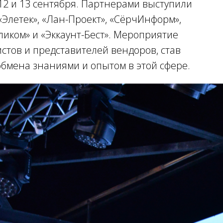
12 и 13 сентября. Партнерами выступили
«Элетек», «Лан-Проект», «СёрчИнформ»,
пликом» и «Эккаунт-Бест». Мероприятие
стов и представителей вендоров, став
бмена знаниями и опытом в этой сфере.