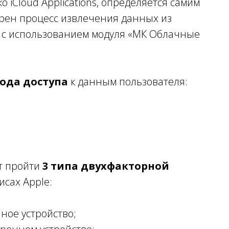
 iCloud Applications, определяется самим
трен процесс извлечения данных из
ns с использованием модуля «МК Облачные
тода доступа
к данным пользователя:
т пройти
3 типа двухфакторной
сах Apple:
ное устройство;