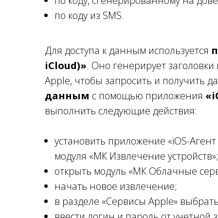
по коду, сгенерированному на дов
по коду из SMS.
Для доступа к данным используется
п
iCloud)»
. Оно генерирует заголовки 
Apple, чтобы запросить и получить д
данным
с помощью приложения
«i
выполнить следующие действия:
установить приложение «iOS-Агент 
модуля «МК Извлечение устройств»
открыть модуль «МК Облачные сер
начать новое извлечение;
в разделе «Сервисы Apple» выбрать 
ввести логин и пароль от учетной 