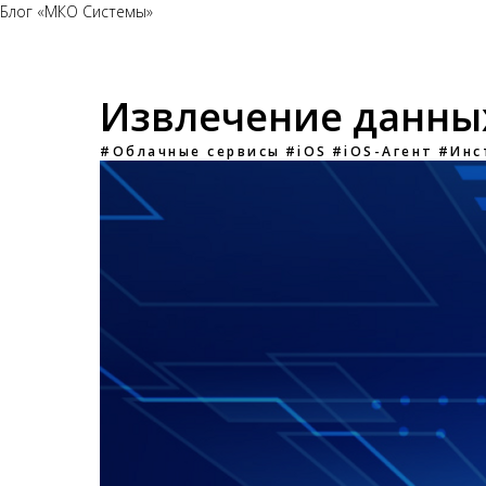
Блог «МКО Системы»
Извлечение данных 
#Облачные сервисы
#iOS
#iOS-Агент
#Инс