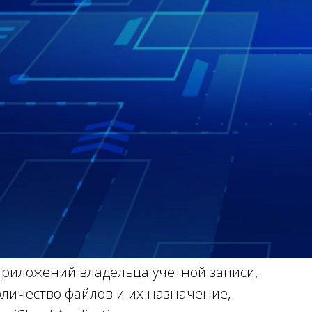
риложений владельца учетной записи,
оличество файлов и их назначение,