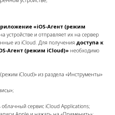
еренном устройстве;
риложение «iOS-Агент (режим
на устройстве и отправляет их на сервер
анные из iCloud. Для получения
доступа к
OS-Агент (режим iCloud)»
необходимо
(режим iCloud)» из раздела «Инструменты»
;
висы»;
облачный сервис iCloud Applications;
записи Apple и нажать на «Применить»;