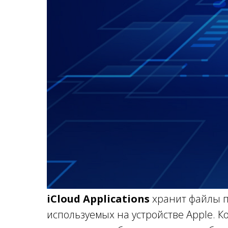
iCloud Applications
хранит файлы п
используемых на устройстве Apple. К