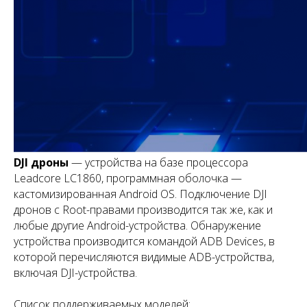
DJI дроны
— устройства на базе процессора
Leadcore LC1860, программная оболочка —
кастомизированная Android OS. Подключение DJI
дронов с Root-правами производится так же, как и
любые другие Android-устройства. Обнаружение
устройства производится командой ADB Devices, в
которой перечисляются видимые ADB-устройства,
включая DJI-устройства.
Список поддерживаемых моделей: